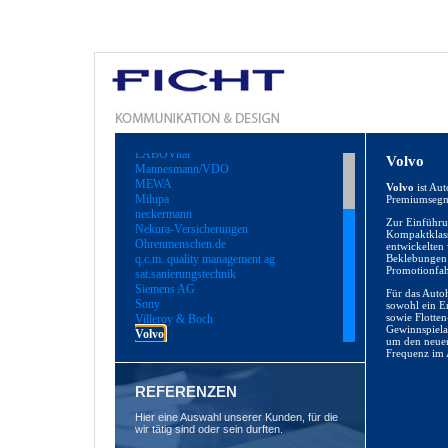
Boppin'B
DyStar
ECG
Elten.
Grindhouse GmbH
LABOVital
Volvo
Mannesmann/VDO
MEWA
Volvo
ist Aut
Milupa
Premiumsegm
neckermann
Zur Einführu
Nekura-Versicherungen
Kompaktklass
Ohrenmenschen.de
entwickelten
q.c.m. quality management ag
Beklebungen 
Promotionfah
sat.sanierungstechnik
Siemens AG
Für das Auto
Sony
sowohl ein E
sowie Flotten
Villeroy & Boch
Gewinnspiela
Volvo
um den neuen
Frequenz im 
REFERENZEN
Hier eine Auswahl unserer Kunden, für die
wir tätig sind oder sein durften.